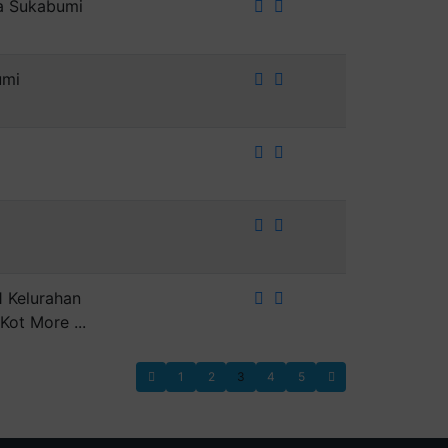
ta Sukabumi
umi
 Kelurahan
ot More ...
1
2
3
4
5