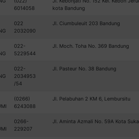
NG
(022)
Jl. Kebonjati No. 152 Kel. Kebon Jeru
6014058
kota Bandung
022
Jl. Ciumbuleuit 203 Bandung
NG
2032090
022-
Jl. Moch. Toha No. 369 Bandung
NG
5229544
022-
Jl. Pasteur No. 38 Bandung
NG
2034953
/54
(0266)
Jl. Pelabuhan 2 KM 6, Lembursitu
UMI
6243088
0266-
Jl. Aminta Azmali No. 59A Kota Suk
UMI
229207