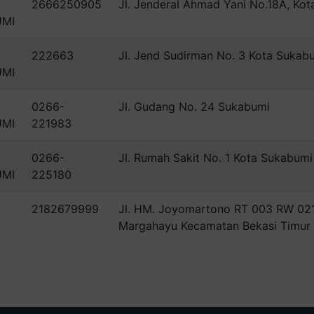
2666250905
Jl. Jenderal Ahmad Yani No.18A, Ko
UMI
222663
Jl. Jend Sudirman No. 3 Kota Sukab
UMI
0266-
Jl. Gudang No. 24 Sukabumi
UMI
221983
0266-
Jl. Rumah Sakit No. 1 Kota Sukabumi
UMI
225180
2182679999
Jl. HM. Joyomartono RT 003 RW 021
Margahayu Kecamatan Bekasi Timur K