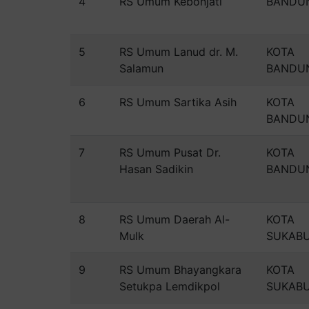
4
RS Umum Kebonjati
BANDU
5
RS Umum Lanud dr. M.
KOTA
Salamun
BANDU
6
RS Umum Sartika Asih
KOTA
BANDU
7
RS Umum Pusat Dr.
KOTA
Hasan Sadikin
BANDU
8
RS Umum Daerah Al-
KOTA
Mulk
SUKAB
9
RS Umum Bhayangkara
KOTA
Setukpa Lemdikpol
SUKAB