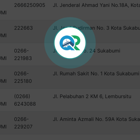
2666250905
Jl. Jenderal Ahmad Yani No.18A, Ko
UMI
222663
Jl. Jend Sudirman No. 3 Kota Sukab
UMI
0266-
Jl. Gudang No. 24 Sukabumi
UMI
221983
0266-
Jl. Rumah Sakit No. 1 Kota Sukabumi
UMI
225180
(0266)
Jl. Pelabuhan 2 KM 6, Lembursitu
UMI
6243088
0266-
Jl. Aminta Azmali No. 59A Kota Suk
UMI
229207