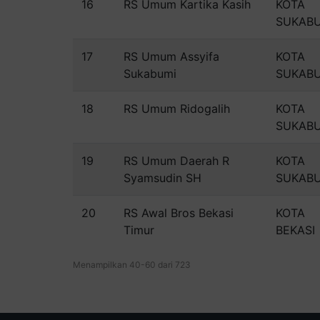
16
RS Umum Kartika Kasih
KOTA
SUKAB
17
RS Umum Assyifa
KOTA
Sukabumi
SUKAB
18
RS Umum Ridogalih
KOTA
SUKAB
19
RS Umum Daerah R
KOTA
Syamsudin SH
SUKAB
20
RS Awal Bros Bekasi
KOTA
Timur
BEKASI
Menampilkan 40-60 dari 723