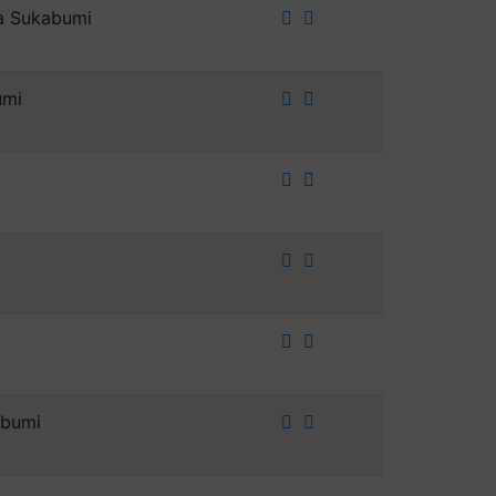
ta Sukabumi
umi
abumi