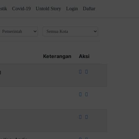
(current)
(current)
(current)
istik
Covid-19
Untold Story
Login
Daftar
Keterangan
Aksi
g