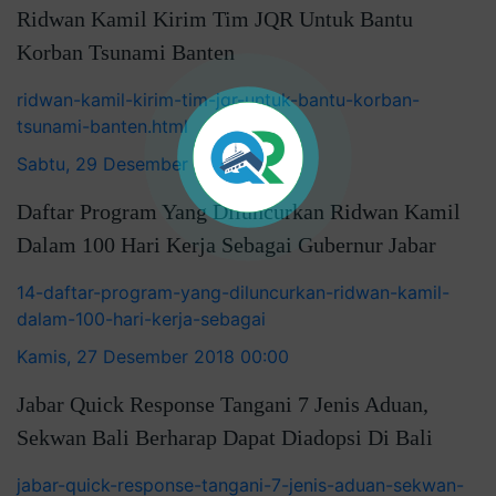
Ridwan Kamil Kirim Tim JQR Untuk Bantu
Korban Tsunami Banten
ridwan-kamil-kirim-tim-jqr-untuk-bantu-korban-
tsunami-banten.html
Sabtu, 29 Desember 2018 00:00
Daftar Program Yang Diluncurkan Ridwan Kamil
Dalam 100 Hari Kerja Sebagai Gubernur Jabar
14-daftar-program-yang-diluncurkan-ridwan-kamil-
dalam-100-hari-kerja-sebagai
Kamis, 27 Desember 2018 00:00
Jabar Quick Response Tangani 7 Jenis Aduan,
Sekwan Bali Berharap Dapat Diadopsi Di Bali
jabar-quick-response-tangani-7-jenis-aduan-sekwan-