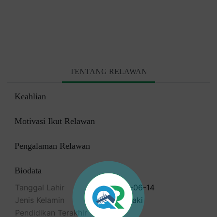
TENTANG RELAWAN
Keahlian
Motivasi Ikut Relawan
Pengalaman Relawan
Biodata
Tanggal Lahir
1986-06-14
Jenis Kelamin
Laki-laki
Pendidikan Terakhir