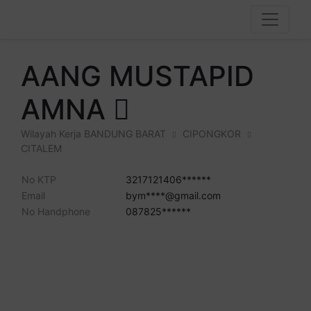
AANG MUSTAPID
AMNA
Wilayah Kerja
BANDUNG BARAT
CIPONGKOR
CITALEM
No KTP
3217121406******
Email
bym****@gmail.com
No Handphone
087825******