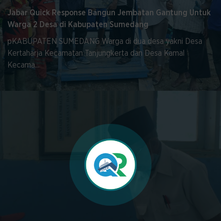
Jabar Quick Response Bangun Jembatan Gantung Untuk
Warga 2 Desa di Kabupaten Sumedang
pKABUPATEN SUMEDANG Warga di dua desa yakni Desa
Kertaharja Kecamatan Tanjungkerta dan Desa Kamal
Kecama...