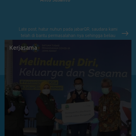
Anto Susanto
Late post, hatur nuhun pada jabarQR, saudara kami
telah di bantu permasalahan nya sehingga beliau
merasakan manfaat dari adanya Kabar QR. Sekali lagi
Kerjasama
kami ucapkan terimakasih...
Lucyana Marina
Kota Bandung
"Dengan adanya bantuan dari JQR, ibu saya dapat
dengan segera dilakukan tindakan dan penanganan.
Setelah tindakan pun tidak dilepas begitu saja, masih