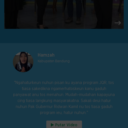
tetap dibantu dan didampingi. Semoga orang-orang
yang berada didalam program JQR diberikan kesehatan
dan keberkahan selalu sehingga selalu memberikan
yang terbaik bagi wargi Jabar".
Hamzah
Kabupaten Bandung
"Ngahaturkeun nuhun pisan ku ayana program JQR, tos
tiasa sakedikna ngamerhatoskeun kanu gaduh
panyawat anu tos menahun. Mudah-mudahan kapayuna
cing tiasa langkung masyarakatna. Sakali deui hatur
nuhun Pak Gubernur Ridwan Kamil nu tos tiasa gaduh
program ieu, hatur nuhun."
Putar Video