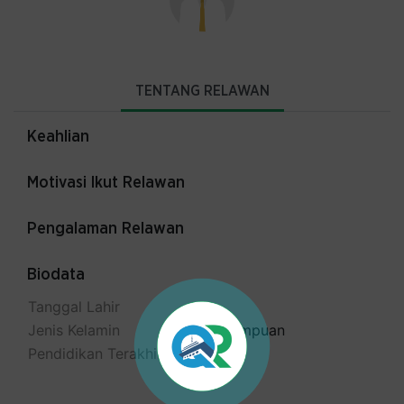
TENTANG RELAWAN
Keahlian
Motivasi Ikut Relawan
Pengalaman Relawan
Biodata
Tanggal Lahir
Jenis Kelamin
Perempuan
Pendidikan Terakhir