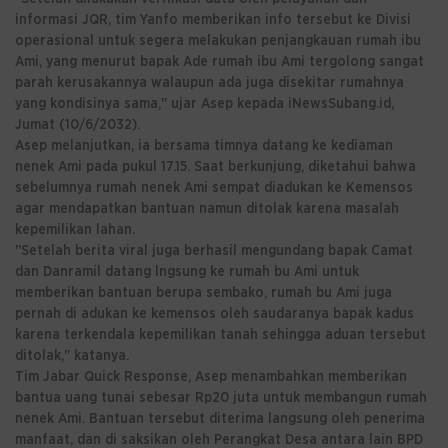
informasi JQR, tim Yanfo memberikan info tersebut ke Divisi
operasional untuk segera melakukan penjangkauan rumah ibu
Ami, yang menurut bapak Ade rumah ibu Ami tergolong sangat
parah kerusakannya walaupun ada juga disekitar rumahnya
yang kondisinya sama," ujar Asep kepada iNewsSubang.id,
Jumat (10/6/2032).
Asep melanjutkan, ia bersama timnya datang ke kediaman
nenek Ami pada pukul 17.15. Saat berkunjung, diketahui bahwa
sebelumnya rumah nenek Ami sempat diadukan ke Kemensos
agar mendapatkan bantuan namun ditolak karena masalah
kepemilikan lahan.
"Setelah berita viral juga berhasil mengundang bapak Camat
dan Danramil datang lngsung ke rumah bu Ami untuk
memberikan bantuan berupa sembako, rumah bu Ami juga
pernah di adukan ke kemensos oleh saudaranya bapak kadus
karena terkendala kepemilikan tanah sehingga aduan tersebut
ditolak," katanya.
Tim Jabar Quick Response, Asep menambahkan memberikan
bantua uang tunai sebesar Rp20 juta untuk membangun rumah
nenek Ami. Bantuan tersebut diterima langsung oleh penerima
manfaat, dan di saksikan oleh Perangkat Desa antara lain BPD