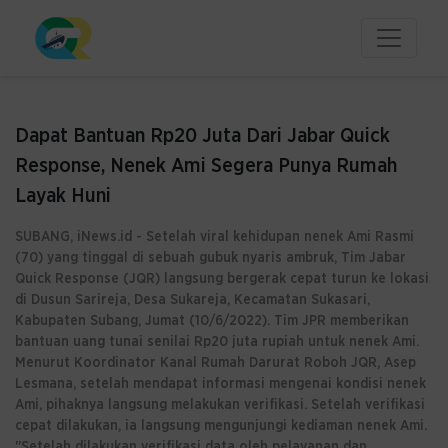
Dapat Bantuan Rp20 Juta Dari Jabar Quick
Response, Nenek Ami Segera Punya Rumah
Layak Huni
SUBANG, iNews.id - Setelah viral kehidupan nenek Ami Rasmi
(70) yang tinggal di sebuah gubuk nyaris ambruk, Tim Jabar
Quick Response (JQR) langsung bergerak cepat turun ke lokasi
di Dusun Sarireja, Desa Sukareja, Kecamatan Sukasari,
Kabupaten Subang, Jumat (10/6/2022). Tim JPR memberikan
bantuan uang tunai senilai Rp20 juta rupiah untuk nenek Ami.
Menurut Koordinator Kanal Rumah Darurat Roboh JQR, Asep
Lesmana, setelah mendapat informasi mengenai kondisi nenek
Ami, pihaknya langsung melakukan verifikasi. Setelah verifikasi
cepat dilakukan, ia langsung mengunjungi kediaman nenek Ami.
"Setelah dilakukan verifikasi data oleh pelayanan dan